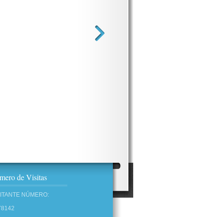
ero de Visitas
SITANTE NÚMERO:
78142