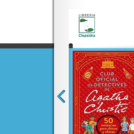
a, con acabados de lujo, detalles
 en una pieza imprescindible de