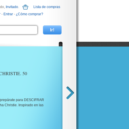
ido,
Invitado
.
Lista de compras
r
-
Entrar
-
¿Cómo comprar?
HRISTIE. 50
a y prepárate para DESCIFRAR
ha Christie. Inspirado en las