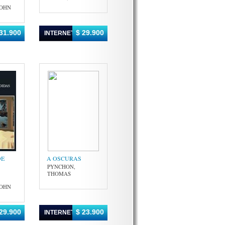
JOHN
31.900
$ 29.900
INTERNET
DE
A OSCURAS
PYNCHON,
THOMAS
JOHN
29.900
$ 23.900
INTERNET