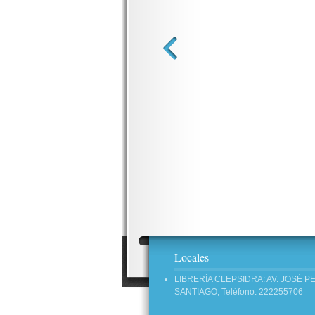
Locales
LIBRERÍA CLEPSIDRA: AV. JOSÉ P
SANTIAGO, Teléfono: 222255706