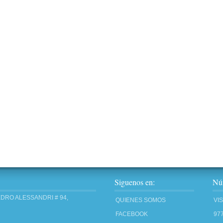
Siguenos en:
Núm
EDRO ALESSANDRI # 94,
QUIENES SOMOS
VI
FACEBOOK
97