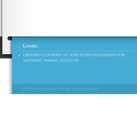
Locales
LIBRERÍA CLEPSIDRA: AV. JOSÉ PEDRO ALESSANDRI # 94,
SANTIAGO, Teléfono: 222255706
©Rocco & Asociados. Design by
www.ryasa.cl