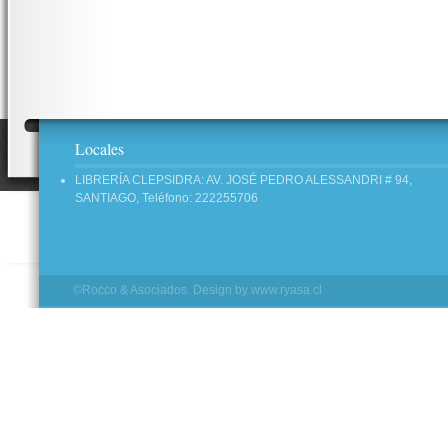
Locales
LIBRERÍA CLEPSIDRA: AV. JOSÉ PEDRO ALESSANDRI # 94,
SANTIAGO, Teléfono: 222255706
©Rocco & Asociados. Design by
www.ryasa.cl