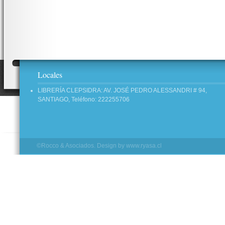
Locales
LIBRERÍA CLEPSIDRA: AV. JOSÉ PEDRO ALESSANDRI # 94,
SANTIAGO, Teléfono: 222255706
©Rocco & Asociados. Design by
www.ryasa.cl