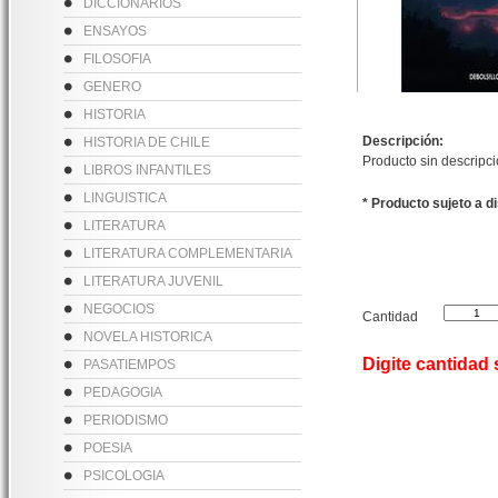
DICCIONARIOS
ENSAYOS
FILOSOFIA
GENERO
HISTORIA
Descripción:
HISTORIA DE CHILE
Producto sin descripc
LIBROS INFANTILES
LINGUISTICA
* Producto sujeto a d
LITERATURA
LITERATURA COMPLEMENTARIA
LITERATURA JUVENIL
NEGOCIOS
Cantidad
NOVELA HISTORICA
Digite cantidad
PASATIEMPOS
PEDAGOGIA
PERIODISMO
POESIA
PSICOLOGIA