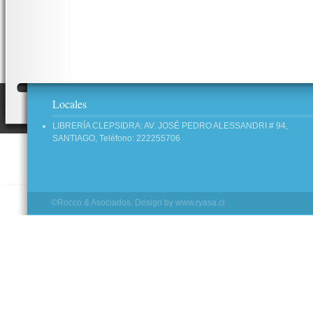
Locales
LIBRERÍA CLEPSIDRA: AV. JOSÉ PEDRO ALESSANDRI # 94,
SANTIAGO, Teléfono: 222255706
©Rocco & Asociados. Design by
www.ryasa.cl