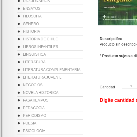
DICCIONARIOS
ENSAYOS
FILOSOFIA
GENERO
HISTORIA
Descripción:
HISTORIA DE CHILE
Producto sin descripc
LIBROS INFANTILES
LINGUISTICA
* Producto sujeto a d
LITERATURA
LITERATURA COMPLEMENTARIA
LITERATURA JUVENIL
NEGOCIOS
Cantidad
NOVELA HISTORICA
Digite cantidad
PASATIEMPOS
PEDAGOGIA
PERIODISMO
POESIA
PSICOLOGIA