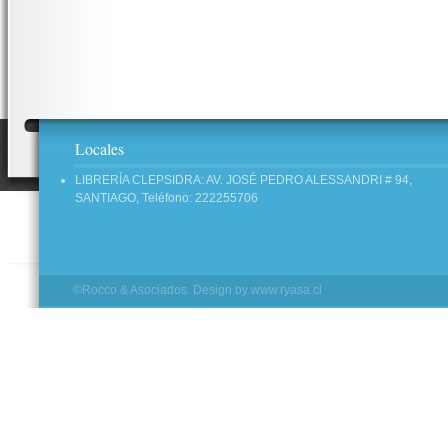
Locales
LIBRERÍA CLEPSIDRA: AV. JOSÉ PEDRO ALESSANDRI # 94,
SANTIAGO, Teléfono: 222255706
©Rocco & Asociados. Design by
www.ryasa.cl