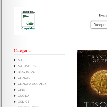
Home
Categorías
ARTE
AUTOAYUDA
BIOGRAFIAS
CIENCIA
CIENCIAS SOCIALES
CINE
COCINA
COMICS