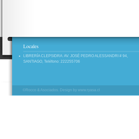
Locales
LIBRERÍA CLEPSIDRA: AV. JOSÉ PEDRO ALESSANDRI # 94,
SANTIAGO, Teléfono: 222255706
©Rocco & Asociados. Design by
www.ryasa.cl