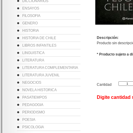
DICCIONARIOS
ENSAYOS
FILOSOFIA
GENERO
HISTORIA
Descripción:
HISTORIA DE CHILE
Producto sin descripc
LIBROS INFANTILES
LINGUISTICA
* Producto sujeto a d
LITERATURA
LITERATURA COMPLEMENTARIA
LITERATURA JUVENIL
NEGOCIOS
Cantidad
NOVELA HISTORICA
Digite cantidad
PASATIEMPOS
PEDAGOGIA
PERIODISMO
POESIA
PSICOLOGIA