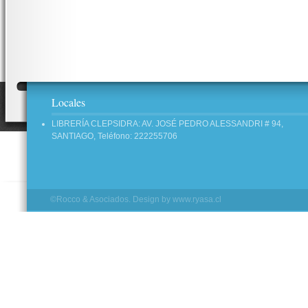
Locales
LIBRERÍA CLEPSIDRA: AV. JOSÉ PEDRO ALESSANDRI # 94,
SANTIAGO, Teléfono: 222255706
©Rocco & Asociados. Design by
www.ryasa.cl