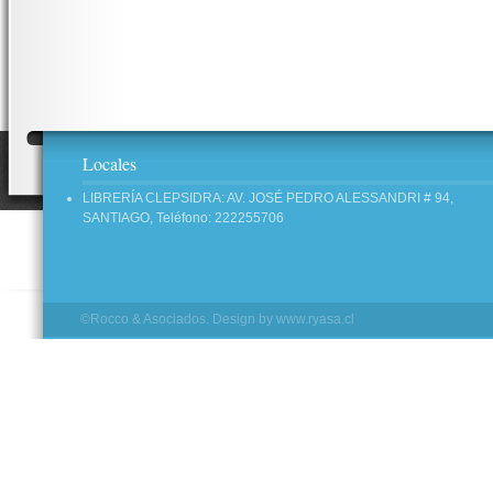
Locales
LIBRERÍA CLEPSIDRA: AV. JOSÉ PEDRO ALESSANDRI # 94,
SANTIAGO, Teléfono: 222255706
©Rocco & Asociados. Design by
www.ryasa.cl