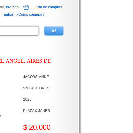
ido,
Invitado
.
Lista de compras
r
-
Entrar
-
¿Cómo comprar?
EL ANGEL. AIRES DE
JACOBS, ANNE
9788401034121
2025
PLAZA & JANES
.
$ 20.000