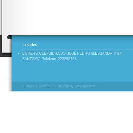
Locales
LIBRERÍA CLEPSIDRA: AV. JOSÉ PEDRO ALESSANDRI # 94,
SANTIAGO, Teléfono: 222255706
©Rocco & Asociados. Design by
www.ryasa.cl