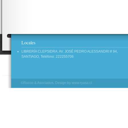
Locales
LIBRERÍA CLEPSIDRA: AV. JOSÉ PEDRO ALESSANDRI # 94,
SANTIAGO, Teléfono: 222255706
©Rocco & Asociados. Design by
www.ryasa.cl