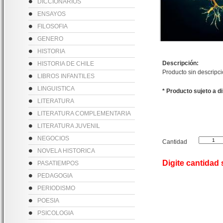
DICCIONARIOS
ENSAYOS
FILOSOFIA
GENERO
HISTORIA
Descripción:
HISTORIA DE CHILE
Producto sin descripc
LIBROS INFANTILES
LINGUISTICA
* Producto sujeto a d
LITERATURA
LITERATURA COMPLEMENTARIA
LITERATURA JUVENIL
NEGOCIOS
Cantidad
NOVELA HISTORICA
Digite cantidad
PASATIEMPOS
PEDAGOGIA
PERIODISMO
POESIA
PSICOLOGIA