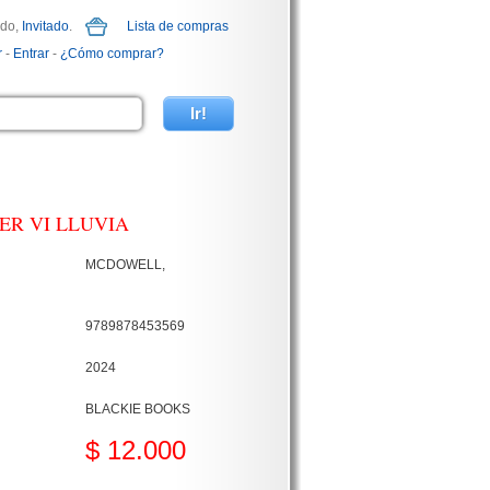
ido,
Invitado
.
Lista de compras
r
-
Entrar
-
¿Cómo comprar?
R VI LLUVIA
MCDOWELL,
9789878453569
2024
BLACKIE BOOKS
$ 12.000