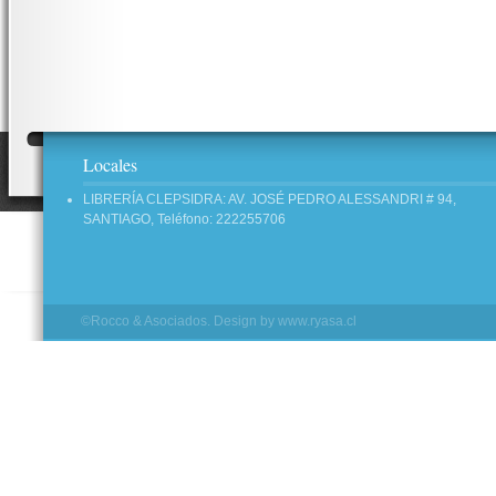
Locales
LIBRERÍA CLEPSIDRA: AV. JOSÉ PEDRO ALESSANDRI # 94,
SANTIAGO, Teléfono: 222255706
©Rocco & Asociados. Design by
www.ryasa.cl