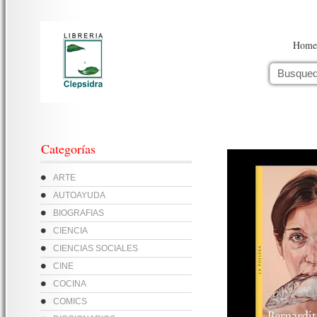
Home
Categorías
ARTE
AUTOAYUDA
BIOGRAFIAS
CIENCIA
CIENCIAS SOCIALES
CINE
COCINA
COMICS