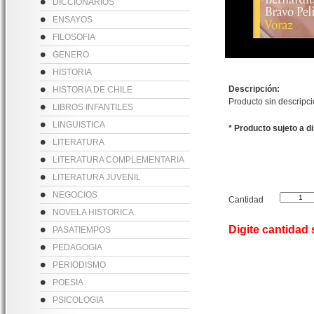
DICCIONARIOS
ENSAYOS
FILOSOFIA
GENERO
HISTORIA
Descripción:
HISTORIA DE CHILE
Producto sin descripc
LIBROS INFANTILES
LINGUISTICA
* Producto sujeto a d
LITERATURA
LITERATURA COMPLEMENTARIA
LITERATURA JUVENIL
NEGOCIOS
Cantidad
NOVELA HISTORICA
Digite cantidad
PASATIEMPOS
PEDAGOGIA
PERIODISMO
POESIA
PSICOLOGIA