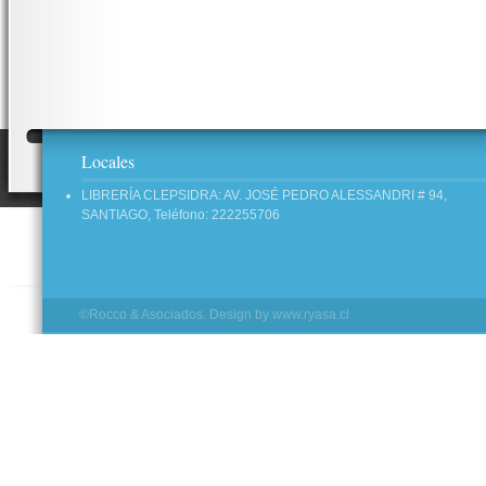
Locales
LIBRERÍA CLEPSIDRA: AV. JOSÉ PEDRO ALESSANDRI # 94,
SANTIAGO, Teléfono: 222255706
©Rocco & Asociados. Design by
www.ryasa.cl