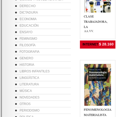
DERECHO
DICTADURA
CLASE
ECONOMIA
TRABAJADORA,
EDUCACIÓN
LA
AA.VV.
ENSAYO
FEMINISMO
$ 28.160
INTERNET
FILOSOFÍA
FOTOGRAFIA
GENERO
HISTORIA
LIBROS INFANTILES
LINGÜÍSTICA
LITERATURA
MÚSICA
NOVEDADES
OTROS
FENOMENOLOGIA
PERIODISMO
MATERIALISTA