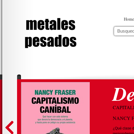
Home
De
CAPITAL
NANCY 
¿Qué clase d
respondemos 