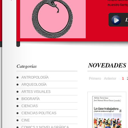
nuestro tiem
L
NOVEDADES
Categorías
ANTROPOLOGÍA
Primero
Anterior
1
ARQUEOLOGÍA
ARTES VISUALES
BIOGRAFÍA
CIENCIAS
CIENCIAS POLITICAS
CINE
COMICS Y NOVELA GRÁFICA