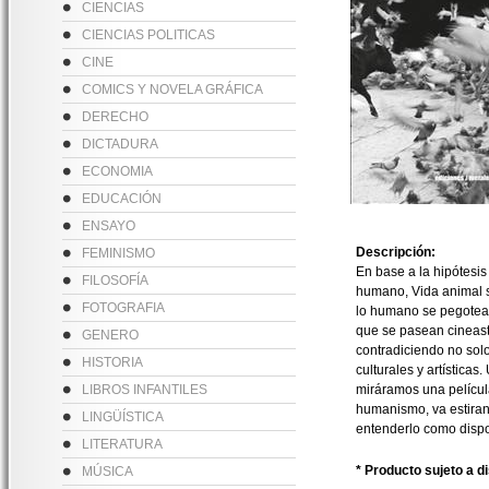
CIENCIAS
CIENCIAS POLITICAS
CINE
COMICS Y NOVELA GRÁFICA
DERECHO
DICTADURA
ECONOMIA
EDUCACIÓN
ENSAYO
Descripción:
FEMINISMO
En base a la hipótesis
FILOSOFÍA
humano, Vida animal s
FOTOGRAFIA
lo humano se pegotean
que se pasean cineasta
GENERO
contradiciendo no solo
HISTORIA
culturales y artísticas
LIBROS INFANTILES
miráramos una películ
humanismo, va estirand
LINGÜÍSTICA
entenderlo como dispos
LITERATURA
* Producto sujeto a d
MÚSICA