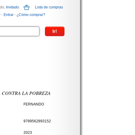
ido,
Invitado
.
Lista de compras
r
-
Entrar
-
¿Cómo comprar?
 CONTRA LA POBREZA
FERNANDO
9789562893152
2023