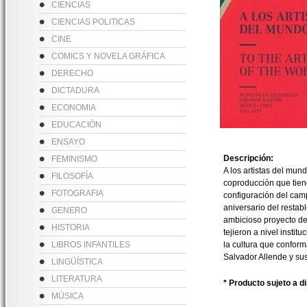
CIENCIAS
CIENCIAS POLITICAS
CINE
COMICS Y NOVELA GRÁFICA
DERECHO
DICTADURA
ECONOMIA
EDUCACIÓN
ENSAYO
Descripción:
FEMINISMO
A los artistas del mun
FILOSOFÍA
coproducción que tien
FOTOGRAFIA
configuración del cam
aniversario del restab
GENERO
ambicioso proyecto de 
HISTORIA
tejieron a nivel instit
LIBROS INFANTILES
la cultura que conform
Salvador Allende y sus
LINGÜÍSTICA
LITERATURA
* Producto sujeto a d
MÚSICA