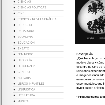
CIENCIAS
CIENCIAS POLITICAS
CINE
COMICS Y NOVELA GRÁFICA
DERECHO
DICTADURA
ECONOMIA
EDUCACIÓN
ENSAYO
Descripción:
FEMINISMO
¿Qué hacer hoy con la
FILOSOFÍA
modelo digital y cómo 
FOTOGRAFIA
el centro de Cine de lo
relaciones experimenta
GENERO
e imágenes vinculados 
HISTORIA
entenderse como una l
LIBROS INFANTILES
experimentales, que in
investigación artística.
LINGÜÍSTICA
LITERATURA
* Producto sujeto a d
MÚSICA