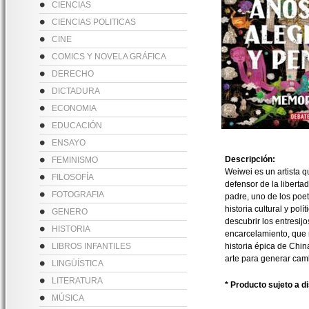
CIENCIAS
CIENCIAS POLITICAS
CINE
COMICS Y NOVELA GRÁFICA
DERECHO
DICTADURA
ECONOMIA
EDUCACIÓN
ENSAYO
Descripción:
FEMINISMO
Weiwei es un artista q
FILOSOFÍA
defensor de la liberta
FOTOGRAFIA
padre, uno de los poet
historia cultural y pol
GENERO
descubrir los entresijo
HISTORIA
encarcelamiento, que 
LIBROS INFANTILES
historia épica de Chin
arte para generar cam
LINGÜÍSTICA
LITERATURA
* Producto sujeto a d
MÚSICA