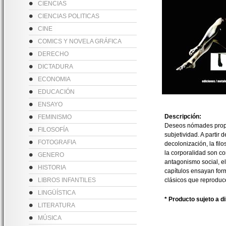
CIENCIAS
CIENCIAS POLITICAS
CINE
COMICS Y NOVELA GRÁFICA
DERECHO
DICTADURA
ECONOMIA
EDUCACIÓN
ENSAYO
Descripción:
FEMINISMO
Deseos nómades propon
FILOSOFÍA
subjetividad. A partir 
FOTOGRAFIA
decolonización, la filo
la corporalidad son co
GENERO
antagonismo social, el
HISTORIA
capítulos ensayan form
LIBROS INFANTILES
clásicos que reproduce
LINGÜÍSTICA
* Producto sujeto a d
LITERATURA
MÚSICA