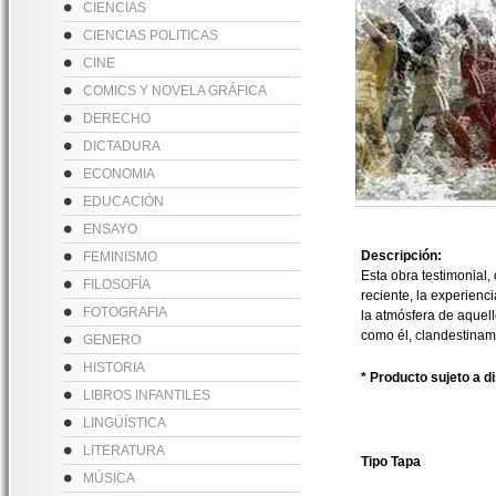
CIENCIAS
CIENCIAS POLITICAS
CINE
COMICS Y NOVELA GRÁFICA
DERECHO
DICTADURA
ECONOMIA
EDUCACIÓN
ENSAYO
Descripción:
FEMINISMO
Esta obra testimonial, 
FILOSOFÍA
reciente, la experienci
FOTOGRAFIA
la atmósfera de aquel
como él, clandestiname
GENERO
HISTORIA
* Producto sujeto a d
LIBROS INFANTILES
LINGÜÍSTICA
LITERATURA
Tipo Tapa
MÚSICA