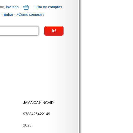
ido,
Invitado
.
Lista de compras
r
-
Entrar
-
¿Cómo comprar?
JAMAICA KINCAID
9788426422149
2023