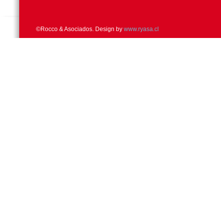
©Rocco & Asociados. Design by
www.ryasa.cl