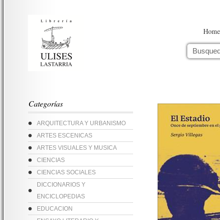
Home
Categorías
ARQUITECTURA Y URBANISMO
ARTES ESCENICAS
ARTES VISUALES Y MUSICA
CIENCIAS
CIENCIAS SOCIALES
DICCIONARIOS Y
ENCICLOPEDIAS
EDUCACION