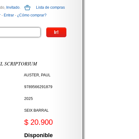
ido,
Invitado
.
Lista de compras
r
-
Entrar
-
¿Cómo comprar?
EL SCRIPTORIUM
AUSTER, PAUL
9789566291879
2025
SEIX BARRAL
$ 20.900
Disponible