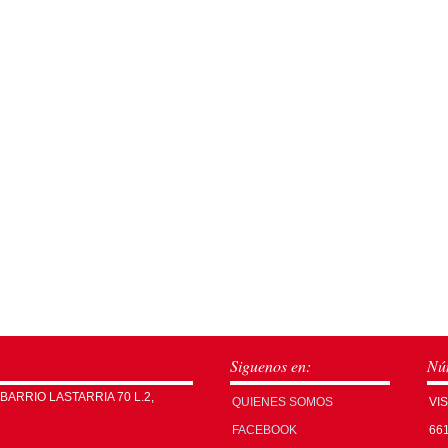
Siguenos en:
Núm
 BARRIO LASTARRIA 70 L.2,
QUIENES SOMOS
VI
FACEBOOK
66