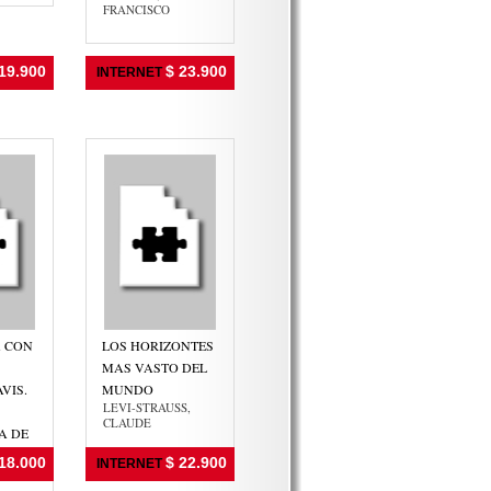
FRANCISCO
19.900
$ 23.900
INTERNET
A CON
LOS HORIZONTES
MAS VASTO DEL
VIS.
MUNDO
LEVI-STRAUSS,
CLAUDE
A DE
18.000
$ 22.900
INTERNET
NDES,