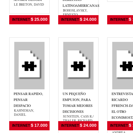
LE BRETON, DAVID
LATINOAMERICANAS
BOHOSLAVSKY,
ERNESTO
$ 25.000
$ 24.000
$ 
INTERNET
INTERNET
INTERNET
PENSAR RAPIDO,
UN PEQUEÑO
ENTREVIST
PENSAR
EMPUJON, PARA
RICARDO
DESPACIO
TOMAR MEJORES
FFRENCH-DA
KAHNEMAN,
DECISIONES
EL OTRO
DANIEL
SUNSTEIN, CASS R./
ECONIMOST
THALER, RICHARD
CHICAGO
H.
$ 17.000
$ 24.000
$ 
INTERNET
INTERNET
INTERNET
COSTA-ALLE
ANDREA