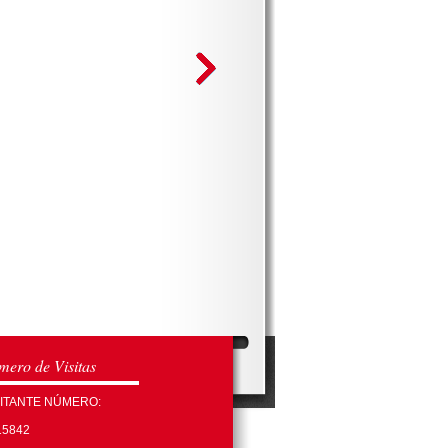
ero de Visitas
SITANTE NÚMERO:
15842