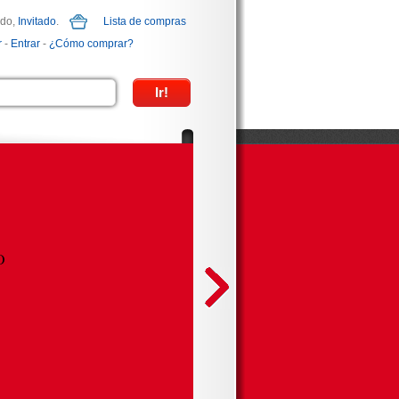
ido,
Invitado
.
Lista de compras
r
-
Entrar
-
¿Cómo comprar?
O