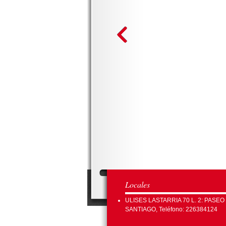
Locales
ULISES LASTARRIA 70 L. 2: PASEO
SANTIAGO, Teléfono: 226384124