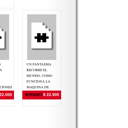
S
UN FANTASMA
A
RECORRE EL
MUNDO. COMO
FUNCIONA LA
CIONES
MAQUINA DE
GUERRA REACC
22.000
$ 22.900
INTERNET
ENZO
STEFANONI, PABLO