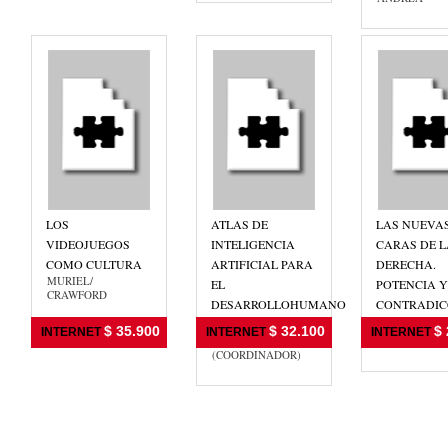
LOS
ATLAS DE
LAS NUEVA
VIDEOJUEGOS
INTELIGENCIA
CARAS DE L
COMO CULTURA
ARTIFICIAL PARA
DERECHA.
MURIEL/
EL
POTENCIA Y
CRAWFORD
DESARROLLOHUMANO
CONTRADIC
DE AMERICA L
DE LA ETAP
$ 35.900
$ 32.100
$ 
INTERNET
INTERNET
INTERNET
BELIZ, GUSTAVO
TRAVERSO, 
(COORDINADOR)