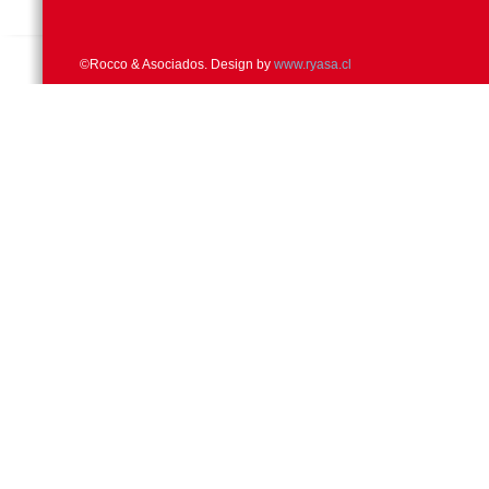
©Rocco & Asociados. Design by
www.ryasa.cl