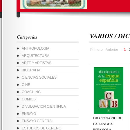
VARIOS / DI
Categorías
ANTROPOLOGIA
Primero
Anterior
1
ARQUITECTURA
ARTE Y ARTISTAS
BIOGRAFIA
CIENCIAS SOCIALES
CINE
COACHING
COMICS
DIVULGACION CIENTIFICA
ENSAYO
DICCIONARIO DE
ENSAYO GENERAL
LA LENGUA
ESTUDIOS DE GENERO
ESPAÑOLA