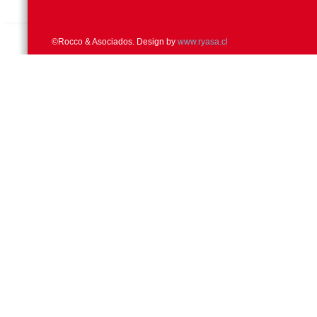
©Rocco & Asociados. Design by
www.ryasa.cl