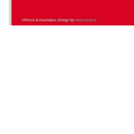
©Rocco & Asociados. Design by
www.ryasa.cl