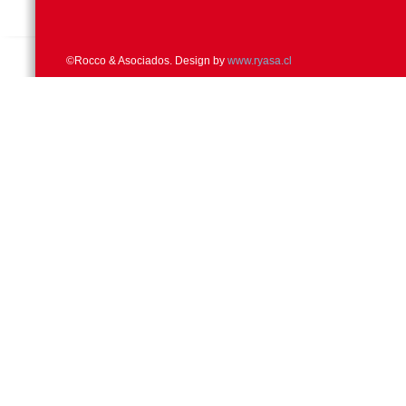
©Rocco & Asociados. Design by
www.ryasa.cl