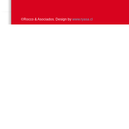
©Rocco & Asociados. Design by
www.ryasa.cl