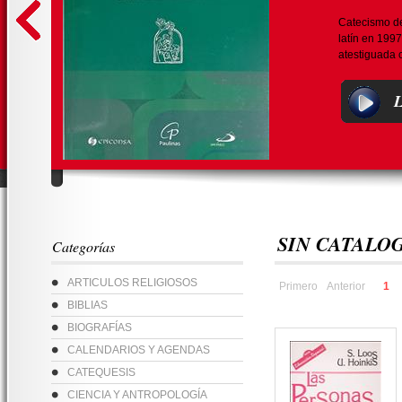
Catecismo de 
latín en 1997
atestiguada o 
L
SIN CATALO
Categorías
ARTICULOS RELIGIOSOS
Primero
Anterior
1
BIBLIAS
BIOGRAFÍAS
CALENDARIOS Y AGENDAS
CATEQUESIS
CIENCIA Y ANTROPOLOGÍA