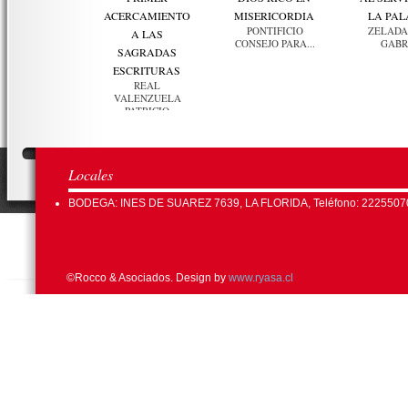
ACERCAMIENTO
MISERICORDIA
LA PA
PONTIFICIO
ZELADA
A LAS
CONSEJO PARA...
GABR
SAGRADAS
ESCRITURAS
REAL
VALENZUELA
PATRICIO
Locales
BODEGA: INES DE SUAREZ 7639, LA FLORIDA, Teléfono: 2225507
©Rocco & Asociados. Design by
www.ryasa.cl