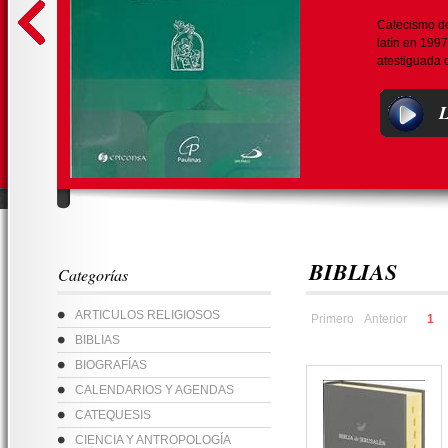
Catecismo de 
latín en 1997
atestiguada o 
L
BIBLIAS
Categorías
ARTICULOS RELIGIOSOS
Primero
Anterior
1
BIBLIAS
BIOGRAFÍAS
CALENDARIOS Y AGENDAS
CATEQUESIS
CIENCIA Y ANTROPOLOGÍA