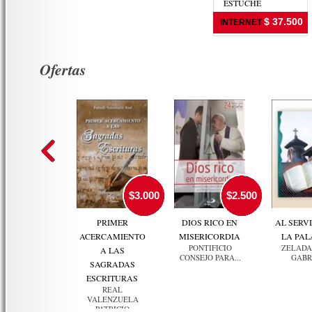
ESTUCHE
VARIOS
$ 37.500
INTERNET
Ofertas
$3.000
$2.500
PRIMER
DIOS RICO EN
AL SERVI
ACERCAMIENTO
MISERICORDIA
LA PA
PONTIFICIO
ZELADA
A LAS
CONSEJO PARA...
GABR
SAGRADAS
ESCRITURAS
REAL
VALENZUELA
PATRICIO