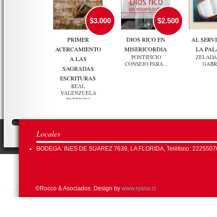
$3.000
$2.500
PRIMER
DIOS RICO EN
AL SERVI
ACERCAMIENTO
MISERICORDIA
LA PA
PONTIFICIO
ZELADA
A LAS
CONSEJO PARA...
GABR
SAGRADAS
ESCRITURAS
REAL
VALENZUELA
PATRICIO
Locales
BODEGA: INES DE SUAREZ 7639, LA FLORIDA, Teléfono: 2225507
©Rocco & Asociados. Design by
www.ryasa.cl