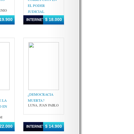
EL PODER
ENIO
JUDICIAL
GAJARDO, CARLOS
19.900
$ 18.000
INTERNET
¿DEMOCRACIA
E LA
MUERTA?
LUNA, JUAN PABLO
 EN
IM
22.000
$ 14.900
INTERNET