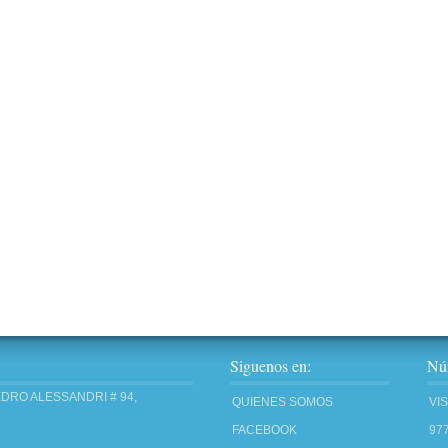
Siguenos en:
Núm
EDRO ALESSANDRI # 94,
QUIENES SOMOS
VI
FACEBOOK
97