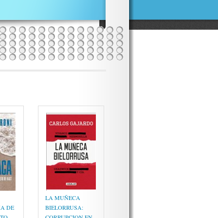
LA MUÑECA
IA DE
BIELORRUSA:
ETO
CORRUPCION EN