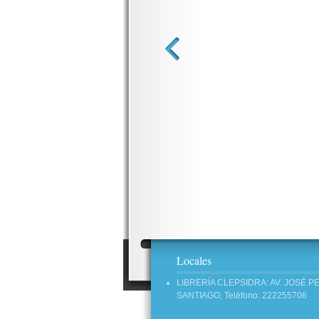
Locales
LIBRERÍA CLEPSIDRA: AV. JOSÉ P
SANTIAGO, Teléfono: 222255706