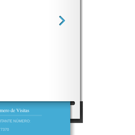
ero de Visitas
SITANTE NÚMERO:
77370