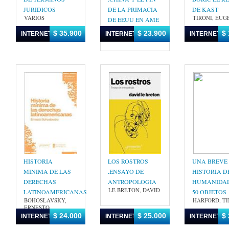
JURIDICOS
DE LA PRIMACIA
DE KAST
VARIOS
TIRONI, EUG
DE EEUU EN AME
URDINEZ,
$ 35.900
$ 23.900
$ 
INTERNET
INTERNET
INTERNET
FRANCISCO
HISTORIA
LOS ROSTROS
UNA BREVE
MINIMA DE LAS
.ENSAYO DE
HISTORIA D
DERECHAS
ANTROPOLOGIA
HUMANIDAD
LE BRETON, DAVID
LATINOAMERICANAS
50 OBJETOS
BOHOSLAVSKY,
HARFORD, T
ERNESTO
$ 24.000
$ 25.000
$ 
INTERNET
INTERNET
INTERNET