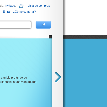
ido,
Invitado
.
Lista de compras
r
-
Entrar
-
¿Cómo comprar?
n cambio profundo de
oexigencia, a una vida guiada