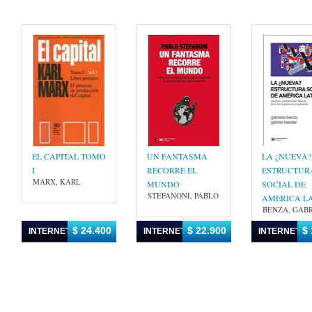
EL CAPITAL TOMO
UN FANTASMA
LA ¿NUEVA?
I
RECORRE EL
ESTRUCTUR
MARX, KARL
MUNDO
SOCIAL DE
STEFANONI, PABLO
AMERICA L
BENZA, GAB
$ 24.400
$ 22.900
$ 
INTERNET
INTERNET
INTERNET