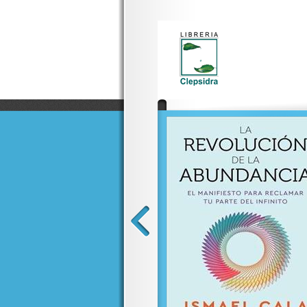
a, con acabados de lujo, detalles
 en una pieza imprescindible de