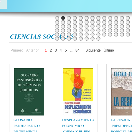
CIENCIAS SOCIALES
Primero
Anterior
1
2
3
4
5
...
84
Siguiente
Último
GLOSARIO
DESPLAZAMIENTO
LA RESACA
PANHISPANICO
ECONOMICO
.PRESIDENC
DE TERMINOS
.CHINA Y EL FIN
BORIC EL R