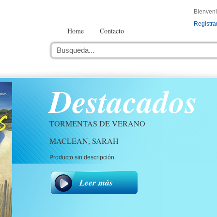
Bienven
Registra
Home
Contacto
Destacados
TORMENTAS DE VERANO
MACLEAN, SARAH
Producto sin descripción
Leer más