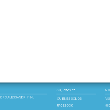
Siguenos en:
Núm
EDRO ALESSANDRI # 94,
QUIENES SOMOS
VI
FACEBOOK
98