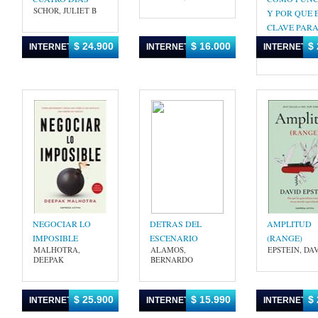
SCHOR, JULIET B
Y POR QUE 
CLAVE PAR
TODOS
$ 24.900
$ 16.000
$ 
INTERNET
INTERNET
INTERNET
MAGRETTA, 
NEGOCIAR LO
DETRAS DEL
AMPLITUD
IMPOSIBLE
ESCENARIO
(RANGE)
MALHOTRA,
ALAMOS,
EPSTEIN, DA
DEEPAK
BERNARDO
$ 25.900
$ 15.990
$ 
INTERNET
INTERNET
INTERNET