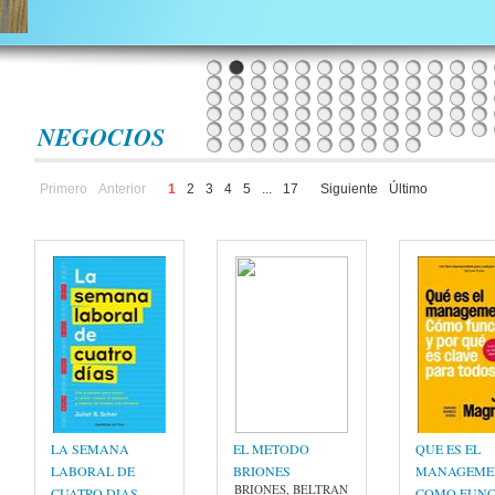
NEGOCIOS
Primero
Anterior
1
2
3
4
5
...
17
Siguiente
Último
LA SEMANA
EL METODO
QUE ES EL
LABORAL DE
BRIONES
MANAGEME
BRIONES, BELTRAN
CUATRO DIAS
COMO FUNC