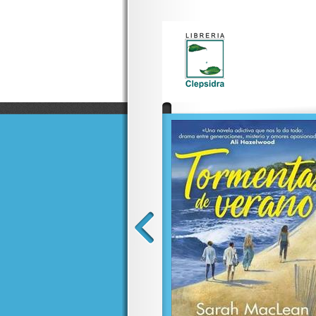
a, con acabados de lujo, detalles
 en una pieza imprescindible de