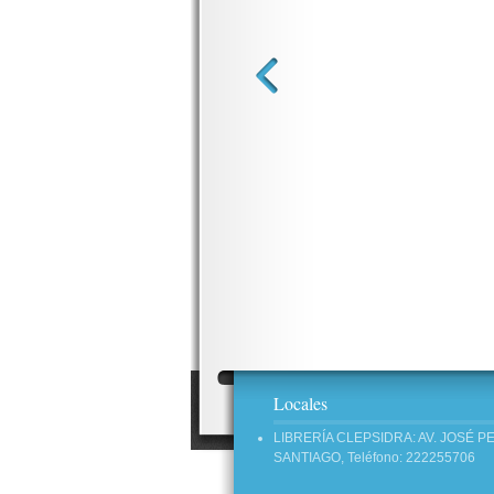
Locales
LIBRERÍA CLEPSIDRA: AV. JOSÉ P
SANTIAGO, Teléfono: 222255706