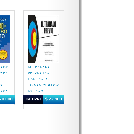
D DE
EL TRABAJO
PARA
PREVIO. LOS 6
HABITOS DE
AS
TODO VENDEDOR
PARA
EXITOSO
N
CAFFREY, PAUL
20.000
$ 22.900
INTERNET
M./JONES, PHIL M.