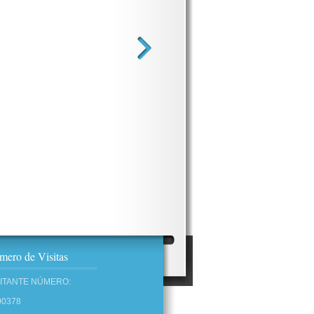
ero de Visitas
SITANTE NÚMERO:
00378