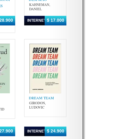
KAHNEMAN,
ES
DANIEL
A
28.900
$ 17.000
INTERNET
JOAN
DREAM TEAM
GIRODON,
LUDOVIC
VID
27.900
$ 24.900
INTERNET