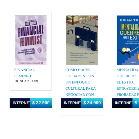
FINANCIAL
COMO HACEN
MENTALIDA
FEMINIST
LOS JAPONESES.
GUERRERO 
DUNLAP, TORI
UN ENFOQUE
EL EXITO.
CULTURAL PARA
ESTRATEGI
NEGOCIAR CON
PROBADAS 
TRACY, BRIA
JAPON
$ 22.900
$ 34.900
$ 
INTERNET
INTERNET
INTERNET
LANDERAS, JAVIER