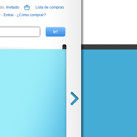
ido,
Invitado
.
Lista de compras
r
-
Entrar
-
¿Cómo comprar?