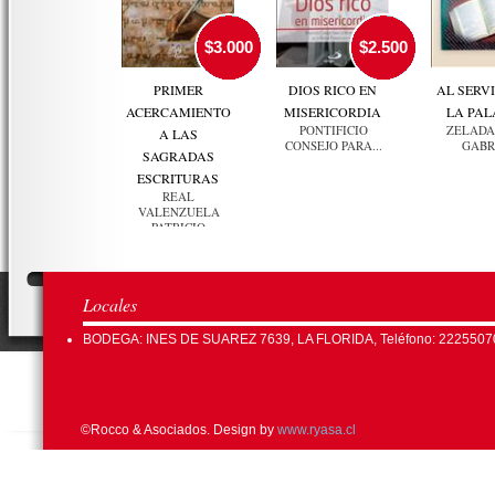
$3.000
$2.500
PRIMER
DIOS RICO EN
AL SERVI
ACERCAMIENTO
MISERICORDIA
LA PA
PONTIFICIO
ZELADA
A LAS
CONSEJO PARA...
GABR
SAGRADAS
ESCRITURAS
REAL
VALENZUELA
PATRICIO
Locales
BODEGA: INES DE SUAREZ 7639, LA FLORIDA, Teléfono: 2225507
©Rocco & Asociados. Design by
www.ryasa.cl