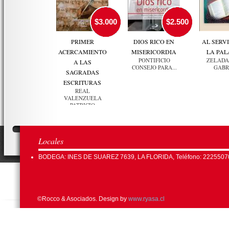
$3.000
$2.500
PRIMER
DIOS RICO EN
AL SERVI
ACERCAMIENTO
MISERICORDIA
LA PA
PONTIFICIO
ZELADA
A LAS
CONSEJO PARA...
GABR
SAGRADAS
ESCRITURAS
REAL
VALENZUELA
PATRICIO
Locales
BODEGA: INES DE SUAREZ 7639, LA FLORIDA, Teléfono: 2225507
©Rocco & Asociados. Design by
www.ryasa.cl