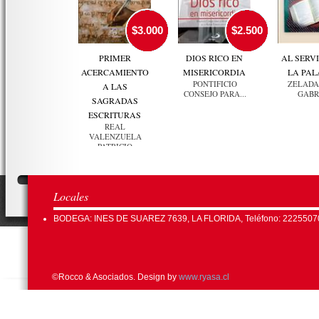
$3.000
$2.500
PRIMER
DIOS RICO EN
AL SERVI
ACERCAMIENTO
MISERICORDIA
LA PA
PONTIFICIO
ZELADA
A LAS
CONSEJO PARA...
GABR
SAGRADAS
ESCRITURAS
REAL
VALENZUELA
PATRICIO
Locales
BODEGA: INES DE SUAREZ 7639, LA FLORIDA, Teléfono: 2225507
©Rocco & Asociados. Design by
www.ryasa.cl