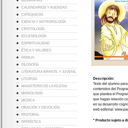
BIOGRAFÍAS
CALENDARIOS Y AGENDAS
CATEQUESIS
CIENCIA Y ANTROPOLOGÍA
CRISTOLOGÍA
ECLESIOLOGÍA
ESPIRITUALIDAD
ÉTICA Y VALORES
FAMILIA
FILOSOFÍA
LITERATURA INFANTIL Y JUVENIL
Descripción:
LITURGIA
Texto del alumno para
MAGISTERIO DE LA IGLESIA
contenidos del Program
MARIOLOGÍA
que plantea el Progra
que hagan relación con
MÚSICA
en su desarrollo cogni
ORACIÓN Y DEVOCIÓN
web editorial: www.pau
PASTORAL
* Producto sujeto a d
PATRÍSTICA