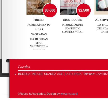
$3.000
$2.500
PRIMER
DIOS RICO EN
AL SERVI
ACERCAMIENTO
MISERICORDIA
LA PA
PONTIFICIO
ZELADA
A LAS
CONSEJO PARA...
GABR
SAGRADAS
ESCRITURAS
REAL
VALENZUELA
PATRICIO
Locales
BODEGA: INES DE SUAREZ 7639, LA FLORIDA, Teléfono: 2225507
©Rocco & Asociados. Design by
www.ryasa.cl