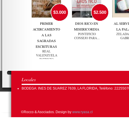
$3.000
$2.500
PRIMER
DIOS RICO EN
AL SERVI
ACERCAMIENTO
MISERICORDIA
LA PA
PONTIFICIO
ZELADA
A LAS
CONSEJO PARA...
GABR
SAGRADAS
ESCRITURAS
REAL
VALENZUELA
PATRICIO
Locales
BODEGA: INES DE SUAREZ 7639, LA FLORIDA, Teléfono: 2225507
©Rocco & Asociados. Design by
www.ryasa.cl