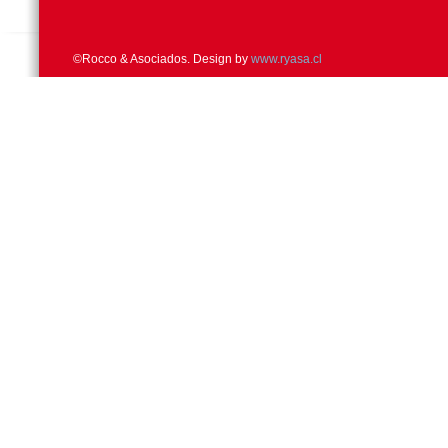
©Rocco & Asociados. Design by
www.ryasa.cl