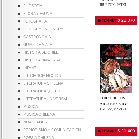
IRURZUN, PATXI
FILOSOFIA
FLORA Y FAUNA
$ 21.870
INTERNET
FOTOGRAFIA
FOTOGRAFIA GENERAL
GASTRONOMIA
GUIAS DE VIAJE
HISTORIA DE CHILE
HISTORIA UNIVERSAL
INFANTIL
LIT. CIENCIA FICCION
LITERATURA CHILENA
LITERATURA QUEER
CHICO DE LOS
LITERATURA UNIVERSAL
OJOS DE GATO 1
MUSICA
UMEZZ, KAZUO
MUSICA CHILENA
NOVEDADES
PERIODISMO Y COMUNICACIÓN
$ 31.409
INTERNET
POESIA CHILENA