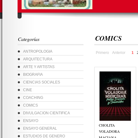
COMICS
Categorías
ANTROPOLOGIA
Primero
Anterior
1
ARQUITECTURA
ARTE Y ARTISTAS
BIOGRAFIA
CIENCIAS SOCIALES
CINE
COACHING
COMICS
DIVULGACION CIENTIFICA
ENSAYO
CHOLITA
ENSAYO GENERAL
VOLADORA
ESTUDIOS DE GENERO
MACIANA