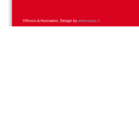
©Rocco & Asociados. Design by
www.ryasa.cl