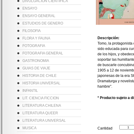
DIVULGACION CIENTIFICA
ENSAYO
ENSAYO GENERAL
ESTUDIOS DE GENERO
FILOSOFIA
Descripción:
FLORA Y FAUNA
Tomo, la protagonista 
FOTOGRAFIA
sido educada para cump
FOTOGRAFIA GENERAL
de los hijos, y obedece
soportar las humillan
GASTRONOMIA
de buscarle concubina
GUIAS DE VIAJE
1905 a 12 de noviembr
HISTORIA DE CHILE
japonesas de la era Sh
Dramaturga y novelista
HISTORIA UNIVERSAL
hambre".
INFANTIL
* Producto sujeto a d
LIT. CIENCIA FICCION
LITERATURA CHILENA
LITERATURA QUEER
LITERATURA UNIVERSAL
MUSICA
Cantidad