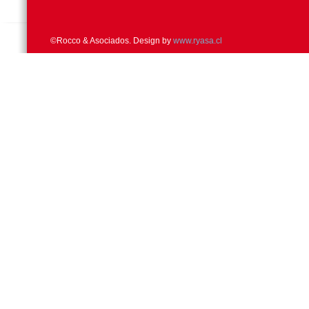
©Rocco & Asociados. Design by
www.ryasa.cl