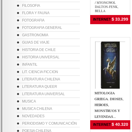
/ MYONGWOL
FILOSOFIA
DALTON-FENK,
BELLA
FLORA Y FAUNA
$ 33.299
INTERNET
FOTOGRAFIA
FOTOGRAFIA GENERAL
GASTRONOMIA
GUIAS DE VIAJE
HISTORIA DE CHILE
HISTORIA UNIVERSAL
INFANTIL
LIT. CIENCIA FICCION
LITERATURA CHILENA
LITERATURA QUEER
MITOLOGIA
LITERATURA UNIVERSAL
GRIEGA. DIOSES,
MUSICA
HEROES,
MUSICA CHILENA
MONSTRUOS Y
NOVEDADES
LEYENDAS...
BARTLETT, ROWAN
PERIODISMO Y COMUNICACIÓN
$ 40.320
INTERNET
Y FIONA BAILE
POESIA CHILENA