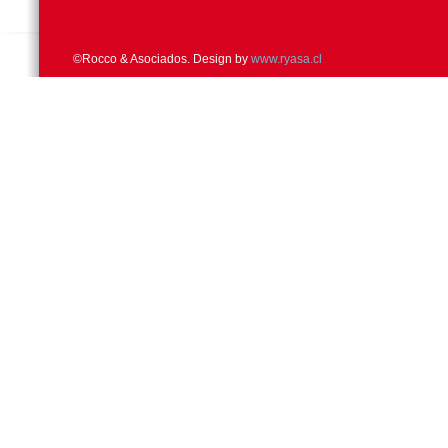
©Rocco & Asociados. Design by
www.ryasa.cl