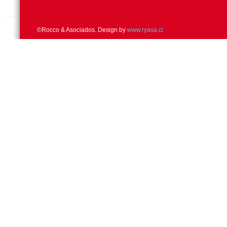
©Rocco & Asociados. Design by
www.ryasa.cl