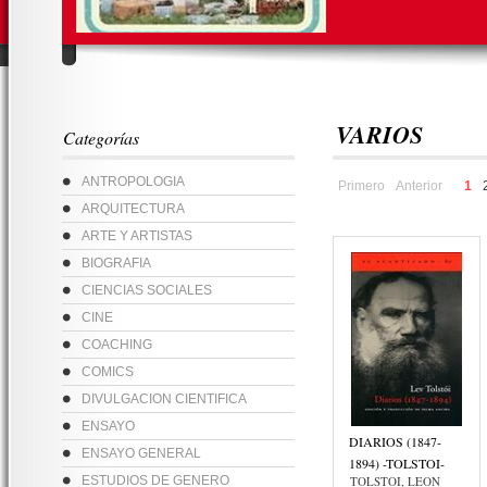
VARIOS
Categorías
ANTROPOLOGIA
Primero
Anterior
1
ARQUITECTURA
ARTE Y ARTISTAS
BIOGRAFIA
CIENCIAS SOCIALES
CINE
COACHING
COMICS
DIVULGACION CIENTIFICA
ENSAYO
DIARIOS (1847-
ENSAYO GENERAL
1894) -TOLSTOI-
ESTUDIOS DE GENERO
TOLSTOI, LEON