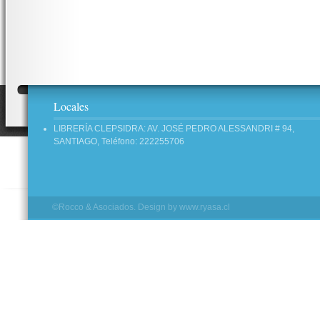
Locales
LIBRERÍA CLEPSIDRA: AV. JOSÉ PEDRO ALESSANDRI # 94,
SANTIAGO, Teléfono: 222255706
©Rocco & Asociados. Design by
www.ryasa.cl