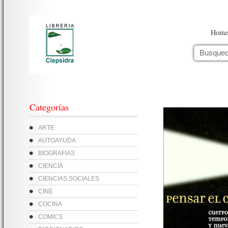
Home
Categorías
ARTE
AUTOAYUDA
BIOGRAFIAS
CIENCIA
CIENCIAS SOCIALES
CINE
COCINA
COMICS