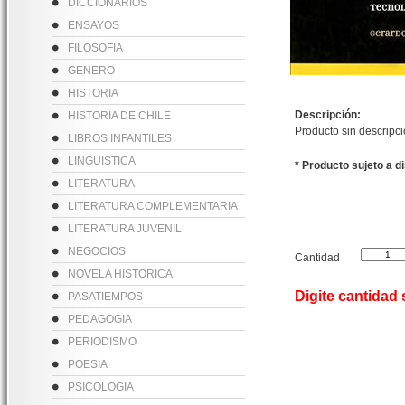
DICCIONARIOS
ENSAYOS
FILOSOFIA
GENERO
HISTORIA
Descripción:
HISTORIA DE CHILE
Producto sin descripc
LIBROS INFANTILES
LINGUISTICA
* Producto sujeto a d
LITERATURA
LITERATURA COMPLEMENTARIA
LITERATURA JUVENIL
NEGOCIOS
Cantidad
NOVELA HISTORICA
Digite cantidad
PASATIEMPOS
PEDAGOGIA
PERIODISMO
POESIA
PSICOLOGIA