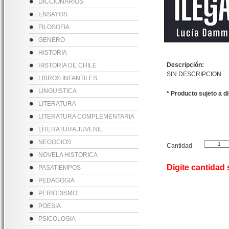
DICCIONARIOS
ENSAYOS
FILOSOFIA
GENERO
HISTORIA
Descripción:
HISTORIA DE CHILE
SIN DESCRIPCION
LIBROS INFANTILES
LINGUISTICA
* Producto sujeto a d
LITERATURA
LITERATURA COMPLEMENTARIA
LITERATURA JUVENIL
NEGOCIOS
Cantidad
NOVELA HISTORICA
Digite cantidad
PASATIEMPOS
PEDAGOGIA
PERIODISMO
POESIA
PSICOLOGIA