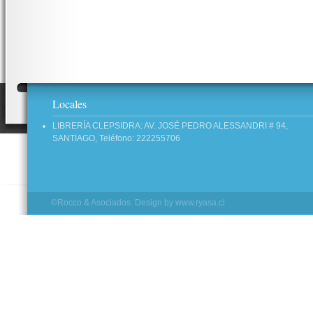
Locales
LIBRERÍA CLEPSIDRA: AV. JOSÉ PEDRO ALESSANDRI # 94,
SANTIAGO, Teléfono: 222255706
©Rocco & Asociados. Design by
www.ryasa.cl